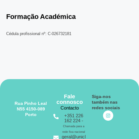
Formação Académica
Cédula profissional nº: C-026732181
Fale
Siga-nos
connosco
também nas
Rua Pinho Leal
Contacto
redes sociais
N55 4150-089
Porto
+351 226
162 224 -
Chamada para a
rede fixa nacional
geral@unicl