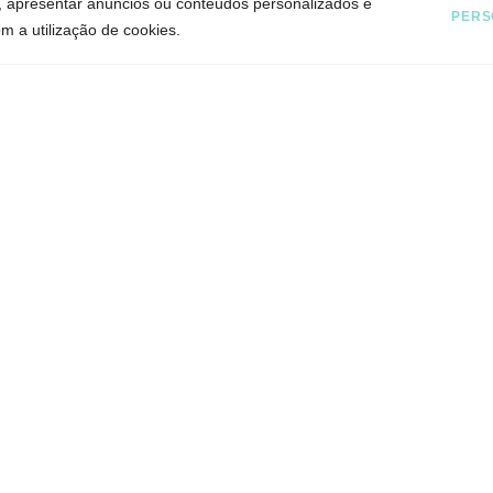
, apresentar anúncios ou conteúdos personalizados e
PERS
m a utilização de cookies.
Patrícia Lopes
PSICOLOGIA CLÍNICA E TERAPIA DE CASAL