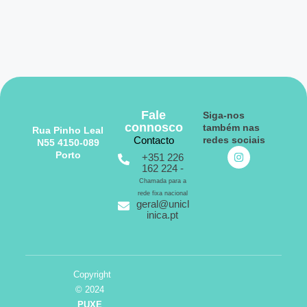
Fale
Siga-nos
connosco
também nas
Rua Pinho Leal
Contacto
redes sociais
N55 4150-089
Porto
+351 226
162 224 -
Chamada para a
rede fixa nacional
geral@unicl
inica.pt
Copyright
© 2024
PUXE