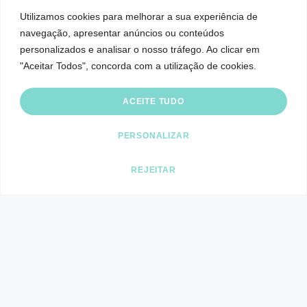
Pessoa.
Utilizamos cookies para melhorar a sua experiência de
navegação, apresentar anúncios ou conteúdos
personalizados e analisar o nosso tráfego. Ao clicar em
"Aceitar Todos", concorda com a utilização de cookies.
Docente em programas de pós-graduação nas áreas de Estética e
Reabilitação Oral, Periodontologia e Implantologia.
ACEITE TUDO
PERSONALIZAR
Autor e coautor de publicações em conferências científicas nacionais
e internacionais.
REJEITAR